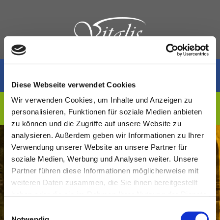
Hotelpension
Diese Webseite verwendet Cookies
Wir verwenden Cookies, um Inhalte und Anzeigen zu
Apartments
personalisieren, Funktionen für soziale Medien anbieten
zu können und die Zugriffe auf unsere Website zu
analysieren. Außerdem geben wir Informationen zu Ihrer
Verwendung unserer Website an unsere Partner für
soziale Medien, Werbung und Analysen weiter. Unsere
Partner führen diese Informationen möglicherweise mit
weiteren Daten zusammen, die Sie ihnen bereitgestellt
haben oder die sie im Rahmen Ihrer Nutzung der Dienste
gesammelt haben. Sie geben Einwilligung zu unseren
Einwilligungsauswahl
Cookies, wenn Sie unsere Webseite weiterhin nutzen.
Notwendig