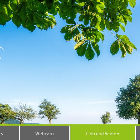
ts
Webcam
Leib und Seele